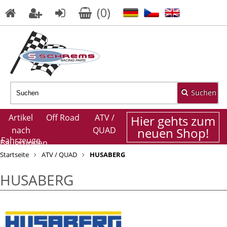
(
0
)
Suchen
Artikel
Off Road
ATV /
Hier gehts zum
nach
QUAD
neuen Shop!
Fahrzeuge
Baugruppen
Startseite
ATV / QUAD
HUSABERG
HUSABERG