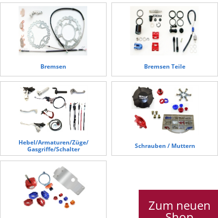
Bremsen
Bremsen Teile
Hebel/Armaturen/Züge/
Schrauben / Muttern
Gasgriffe/Schalter
Zum neuen
Shop